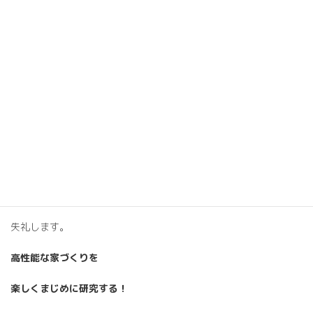
配慮(施工中の管理)
住まい方(温度湿度管理)
私も失敗をしていないかと
日々細心の注意を行い
特に引き渡し後の5年間は
点検に力を入れています。
今日はこのあたりで
失礼します。
高性能な家づくりを
楽しくまじめに研究する！