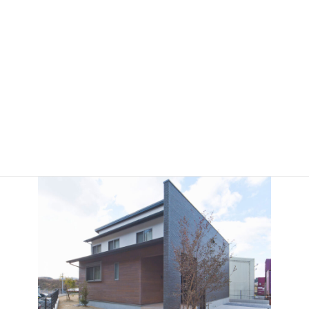
コ
ナ
ハウス工房ふくだ株式会社
ン
ビ
テ
ゲ
ン
ー
ツ
シ
へ
ョ
会社案内
ス
ン
キ
に
About us
ッ
移
プ
動