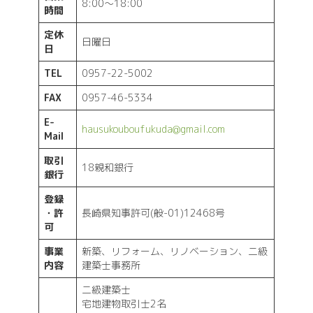
8:00～18:00
時間
定休
日曜日
日
TEL
0957-22-5002
FAX
0957-46-5334
E-
hausukouboufukuda@gmail.com
Mail
取引
18親和銀行
銀行
登録
・許
長崎県知事許可(般-01)12468号
可
事業
新築、リフォーム、リノベーション、二級
内容
建築士事務所
二級建築士
宅地建物取引士2名