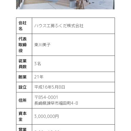
会社
ハウス工房ふくだ株式会社
名
代表
取締
東川美子
役
従業
3名
員数
創業
21年
設立
平成16年5月8日
〒854-0001
住所
長崎県諫早市福田町4-8
資本
3,000,000円
金
営業