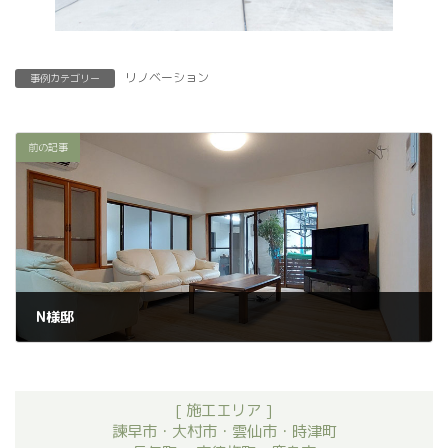
リノベーション
事例カテゴリー
前の記事
N様邸
2025年11月19日
[ 施工エリア ]
諫早市・大村市・雲仙市・時津町