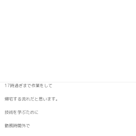
技術習得のための勉強
帰宅するのは19時～21時頃
あくまでも弟子時代の話ですが
これが当たり前で
最近の大工さん事情としては
朝は8時スタート
17時過ぎまで作業をして
帰宅する流れだと思います。
技術を学ぶために
勤務時間外で