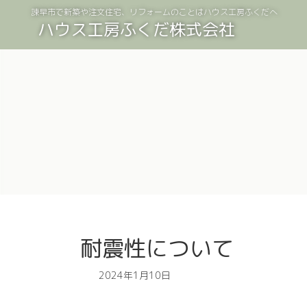
コ
ナ
諫早市で新築や注文住宅、リフォームのことはハウス工房ふくだへ
ン
ビ
ハウス工房ふくだ株式会社
テ
ゲ
ン
ー
ツ
シ
へ
ョ
ス
ン
キ
に
ッ
移
プ
動
耐震性について
2024年1月10日