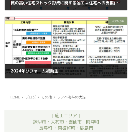
質の高い住宅ストック形成に関する省エネ住宅への支援(仮称)
2023年11月10日
次の記事
2024年リフォーム補助金
2023年11月13日
HOME
ブログ
その他
リノベ物件の状況
[ 施工エリア ]
諫早市・大村市・雲仙市・時津町
長与町 ・東彼杵町・鹿島市