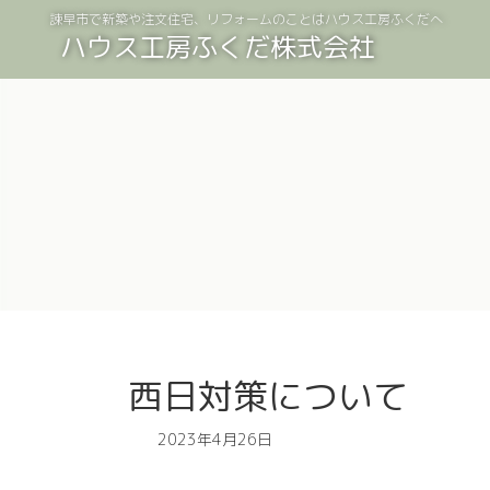
コ
ナ
諫早市で新築や注文住宅、リフォームのことはハウス工房ふくだへ
ン
ビ
ハウス工房ふくだ株式会社
テ
ゲ
ン
ー
ツ
シ
へ
ョ
ス
ン
キ
に
ッ
移
プ
動
西日対策について
2023年4月26日