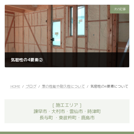
2023年2月6日
次の記事
気密性の4要素②
2023年2月8日
HOME
ブログ
家の性能や耐久性について
気密性の4要素について
[ 施工エリア ]
諫早市・大村市・雲仙市・時津町
長与町 ・東彼杵町・鹿島市