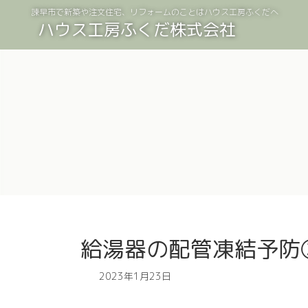
コ
ナ
諫早市で新築や注文住宅、リフォームのことはハウス工房ふくだへ
ン
ビ
ハウス工房ふくだ株式会社
テ
ゲ
ン
ー
ツ
シ
へ
ョ
ス
ン
キ
に
ッ
移
プ
動
給湯器の配管凍結予防
2023年1月23日