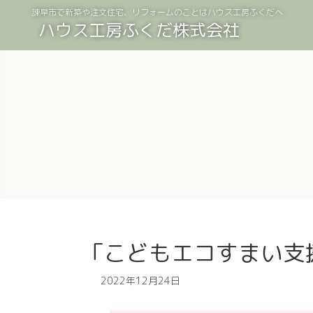
コ
ナ
諫早市で新築や注文住宅、リフォームのことはハウス工房ふくだへ
ン
ビ
ハウス工房ふくだ株式会社
テ
ゲ
ン
ー
ツ
シ
へ
ョ
ス
ン
キ
に
ッ
移
プ
動
「こどもエコすまい支
2022年12月24日