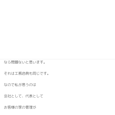
電気工事専門店など
各業種対お客様と
いう流れが来るかと思います。
総合的にお家のことを理解し
判断し、維持管理出来る会社さん
なら問題ないと思います。
それは工務店側も同じです。
なので私が思うのは
会社として、代表として
お客様の家の管理が