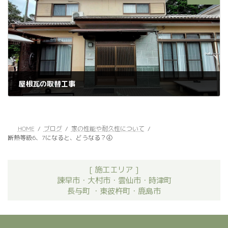
屋根瓦の取替工事
2022年11月18日
HOME
ブログ
家の性能や耐久性について
断熱等級6、7になると、どうなる？④
[ 施工エリア ]
諫早市・大村市・雲仙市・時津町
長与町 ・東彼杵町・鹿島市