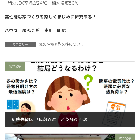
1階のLDK室温が24℃ 相対湿度50％
高性能な家づくりを楽しくまじめに研究する！
ハウス工房ふくだ 東川 明広
家の性能や耐久性について
カテゴリー
前の記事
断熱等級6、7になると、どうなる？③
2022年11月16日
次の記事