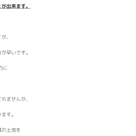
とが出来ます。
すが、
方が早いです。
的に
てれませんが、
ります。
域の土地を