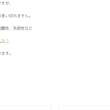
ですが、
は言い切れません。
耐震性、気密性など
んか？
います。