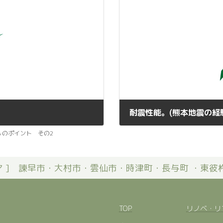
耐震性能。(熊本地震の経
2022年9月16日
しのポイント その2
リア ] 諫早市・大村市・雲仙市・時津町・長与町 ・東彼
TOP
リノベ・リ