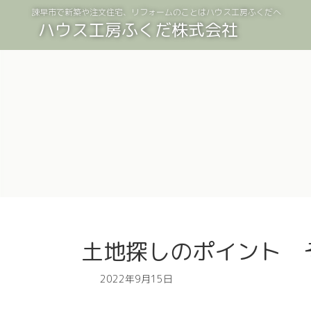
コ
ナ
諫早市で新築や注文住宅、リフォームのことはハウス工房ふくだへ
ン
ビ
ハウス工房ふくだ株式会社
テ
ゲ
ン
ー
ツ
シ
へ
ョ
ス
ン
キ
に
ッ
移
プ
動
土地探しのポイント 
2022年9月15日