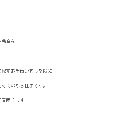
。
不動産を
を探すお手伝いをした後に
ただくのがお仕事です。
正直困ります。