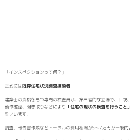
後から聞くより、先に自分で調べておく方が色々と判断できるの
で安心です。
あと補助金にも影響が出てきます。
第1位
インスペクションは必ずやりましょう！
中古物件の購入やリノベーションをやる際は必ずやることが大事
です。
「インスペクションって何？」
正式には
既存住宅状況調査技術者
建築士の資格をもつ専門の検査員が、第三者的な立場で、目視、
動作確認、聞き取りなどにより
「住宅の現状の検査を行うこと」
をいいます。
調査、報告書作成などトータルの費用相場が5～7万円が一般的。